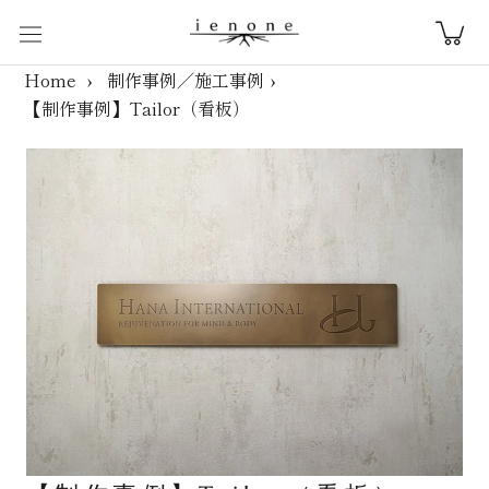
ス
キ
ッ
Home
制作事例／施工事例
プ
【制作事例】Tailor（看板）
し
て
コ
ン
テ
ン
ツ
に
移
動
す
る