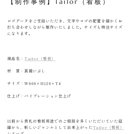
【制作事例】Tailor（看板）
ロゴデータをご支給いただき、文字やロゴの配置を細かくお
打ち合わせしながら制作いたしました。サイズも特注サイズ
になります。
商品名：
Tailor（看板）
材 質：真鍮いぶし
サイズ：W600×H120×T4
仕上げ：バイブレーション仕上げ
以前から表札の看板用途でのご相談を多くいただいていた経
緯から、新しいジャンルとして出来上がった
Tailor（看板）
シリーズ。